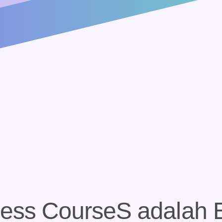
ness
CourseS
adalah