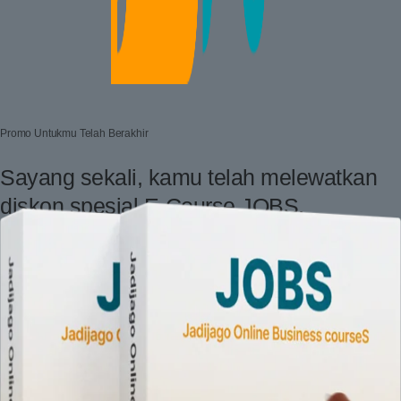
Promo Untukmu Telah Berakhir
Sayang
sekali,
kamu
telah
melewatkan
diskon
spesial
E-Course
JOBS.