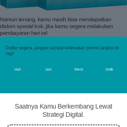
Namun
tenang,
kamu
masih
bisa
mendapatkan
diskon
spesial
kok,
jika
kamu
segera
melakukan
pembayaran
hari
ini!
Daftar segera, jangan sampai kelewatan promo langka ini
lagi!
Hari
Jam
Menit
Detik
Saatnya
Kamu Berkembang
Lewat
Strategi Digital.