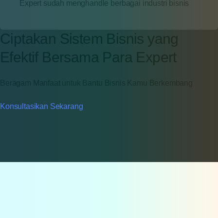
Expert sudah menghandle berbagai industri bisnis
Ciptakan Sistem Bisnis yang
Efektif Bersama Para Expert
Beragam Manfaat untuk Bantu Bisnis Kamu Berkembang
Konsultasikan Sekarang