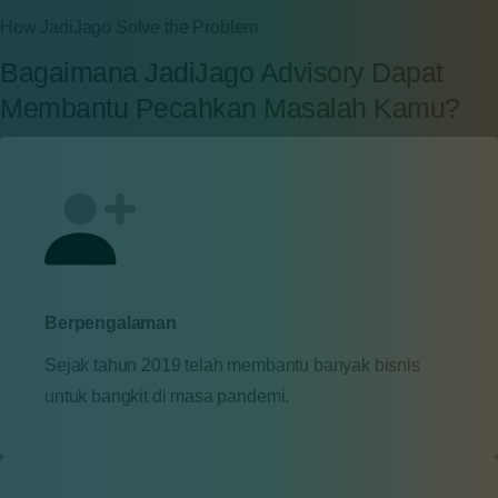
How JadiJago Solve the Problem
Bagaimana
JadiJago
Advisory
Dapat
Membantu
Pecahkan
Masalah
Kamu?
Berpengalaman
Sejak tahun 2019 telah membantu banyak bisnis
untuk bangkit di masa pandemi.