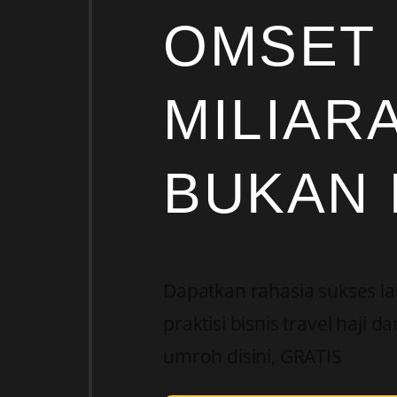
OMSET
MILIAR
BUKAN 
Dapatkan rahasia sukses l
praktisi bisnis travel haji da
umroh disini, GRATIS