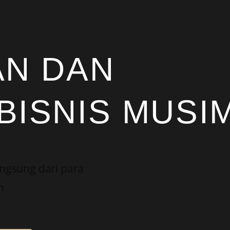
AN DAN
BISNIS MUSI
angsung dari para
n