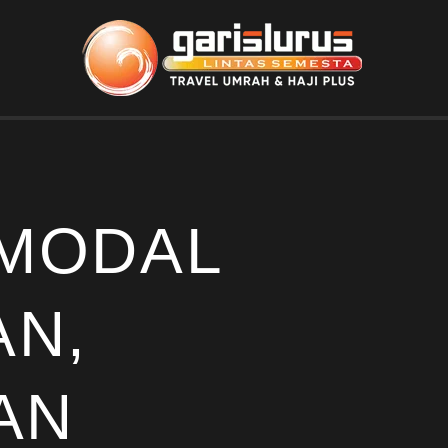
 MODAL
N,
AN